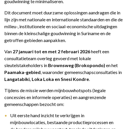
goudwinning te minimaliseren.
REGIONAL CONFERENCE
Dit document moet duurzame oplossingen aandragen die in
NIEUWS
lijn zijn met nationale en internationale standaarden en die de
milieu-, institutionele en sociaal-economische uitdagingen
CONTACT
binnen de kleinschalige goudwinning in Suriname en de
NL
getroffen gebieden aanpakken.
Van
27 januari tot en met 2 februari 2026
heeft een
consultatieteam overleg gevoerd met lokale
sleutelstakeholders in
Brownsweg (Brokopondo)
en het
Paamaka-gebied
, waaronder gemeenschapsconsultaties in
Langatabiki, Loka Loka en Snesi Kondre
.
Tijdens de missie werden mijnbouwhotspots (legale
concessies en informele operaties) en aangrenzende
gemeenschappen bezocht om:
Uit eerste hand inzicht te verkrijgen in
mijnbouwlocaties, bestaande productieprocessen en