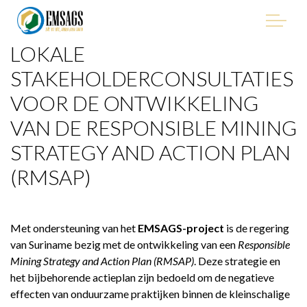
LOKALE
"Improving Environmental Management in the Mining
Sector of Suriname, with Emphasis on Artisanal and Small-
STAKEHOLDERCONSULTATIES
Scale Gold Mining (ASGM)" - EMSAGS Project
VOOR DE ONTWIKKELING
VAN DE RESPONSIBLE MINING
STRATEGY AND ACTION PLAN
HET PROJECT
(RMSAP)
WIE WE ZIJN
Met ondersteuning van het
EMSAGS-project
is de regering
WIE IS BETROKKEN
van Suriname bezig met de ontwikkeling van een
Responsible
Mining Strategy and Action Plan (RMSAP)
. Deze strategie en
PROCUREMENT
het bijbehorende actieplan zijn bedoeld om de negatieve
effecten van onduurzame praktijken binnen de kleinschalige