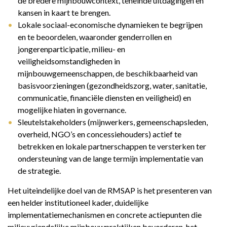
de bredere mijnbouwcontext, teneinde uitdagingen en
kansen in kaart te brengen.
Lokale sociaal-economische dynamieken te begrijpen
en te beoordelen, waaronder genderrollen en
jongerenparticipatie, milieu- en
veiligheidsomstandigheden in
mijnbouwgemeenschappen, de beschikbaarheid van
basisvoorzieningen (gezondheidszorg, water, sanitatie,
communicatie, financiële diensten en veiligheid) en
mogelijke hiaten in governance.
Sleutelstakeholders (mijnwerkers, gemeenschapsleden,
overheid, NGO’s en concessiehouders) actief te
betrekken en lokale partnerschappen te versterken ter
ondersteuning van de lange termijn implementatie van
de strategie.
Het uiteindelijke doel van de RMSAP is het presenteren van
een helder institutioneel kader, duidelijke
implementatiemechanismen en concrete actiepunten die
milieuvriendelijke mijnbouwpraktijken bevorderen, het