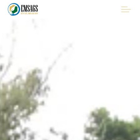
"Improving Environmental Management in the Mining
Sector of Suriname, with Emphasis on Artisanal and Small-
Scale Gold Mining (ASGM)" - EMSAGS Project
HET PROJECT
WIE WE ZIJN
Uitvoerende partners
Project board