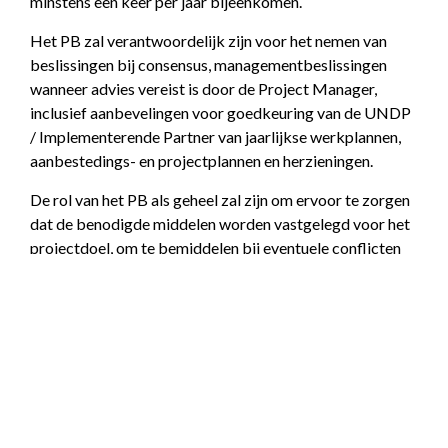
minstens een keer per jaar bijeenkomen.
Het PB zal verantwoordelijk zijn voor het nemen van
beslissingen bij consensus, managementbeslissingen
wanneer advies vereist is door de Project Manager,
inclusief aanbevelingen voor goedkeuring van de UNDP
/ Implementerende Partner van jaarlijkse werkplannen,
aanbestedings- en projectplannen en herzieningen.
De rol van het PB als geheel zal zijn om ervoor te zorgen
dat de benodigde middelen worden vastgelegd voor het
projectdoel, om te bemiddelen bij eventuele conflicten
binnen het project, en om middels onderhandelingen tot
een oplossing te komen voor eventuele problemen met
externe instanties.
Op basis van het goedgekeurde Jaarlijkse Werkplan
(AWP) kan het PB ook de kwartaalplannen overwegen en
goedkeuren (indien van toepassing) en ook eventuele
essentiële afwijkingen van de oorspronkelijke plannen