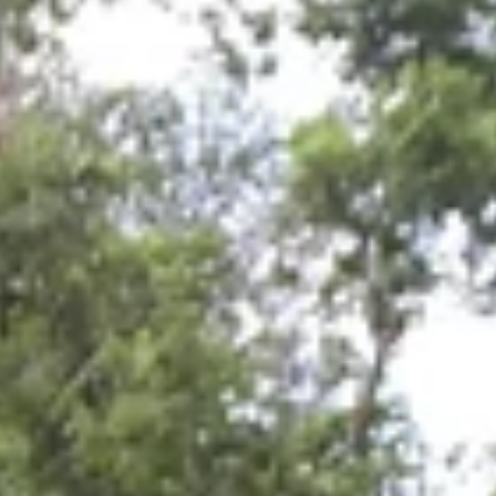
Project management unit
WIE IS BETROKKEN
PROCUREMENT
REGIONAL CONFERENCE
NIEUWS
CONTACT
NL