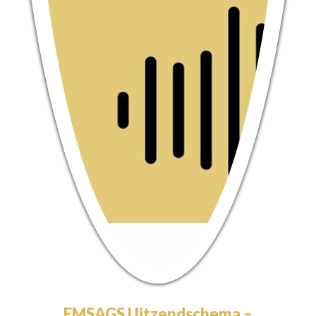
EMSAGS Uitzendschema –