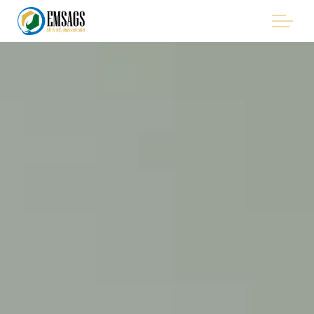
"Improving Environmental Management in the Mining
Sector of Suriname, with Emphasis on Artisanal and Small-
Scale Gold Mining (ASGM)" - EMSAGS Project
HET PROJECT
WIE WE ZIJN
WIE IS BETROKKEN
PROCUREMENT