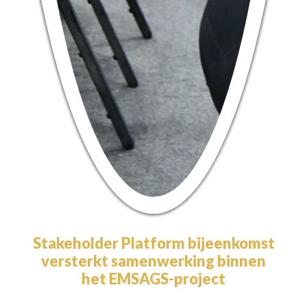
Stakeholder Platform bijeenkomst
versterkt samenwerking binnen
het EMSAGS-project